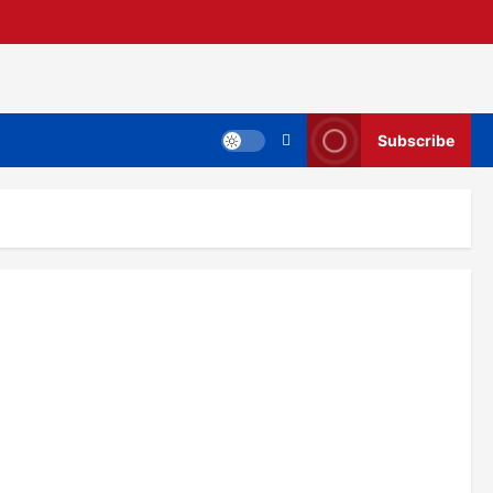
Subscribe