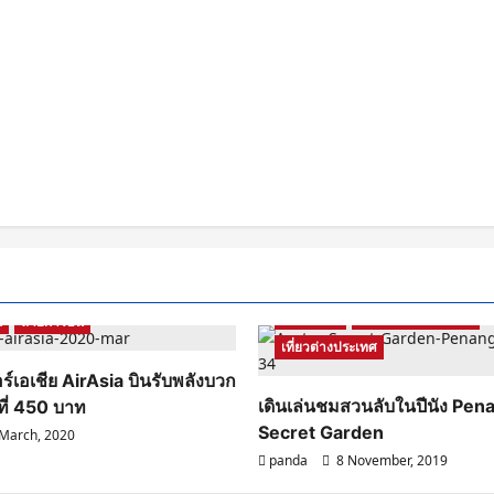
Malaysia
รีวิวสถานที่ท่องเที่ยว
น
สายการบิน
เที่ยวต่างประเทศ
ร์เอเชีย AirAsia บินรับพลังบวก
เดินเล่นชมสวนลับในปีนัง Pen
ที่ 450 บาท
Secret Garden
March, 2020
panda
8 November, 2019