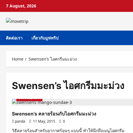
Skip
7 August, 2026
to
content
ติดต่อเรา
เกี่ยวกับมูฟทริป
Home
Swensen’s ไอศกรีมมะม่วง
Swensen’s ไอศกรีมมะม่วง
รีวิวร้านอาหาร
Swensen’s คลายร้อนกับไอศกรีมมะม่วง
panda
11 May, 2015
0
วิธีคลายร้อนสำหรับอากาศร้อนๆ แบบนี้ ทำให้นึกถึงเมนูไอศกรีม