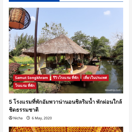
จาก
ร้าน
อาหาร
ชั้น
นำ
กับ
บัตร
เครดิต
JCB
Samut Songkhram
รีวิวโรงแรม ที่พัก
เที่ยวในประเทศ
โรงแรม ที่พัก
5 โรงแรมที่พักอัมพวาน่านอนชิลริมน้ำ พักผ่อนใกล้
ชิดธรรมชาติ
Nicha
6 May, 2020