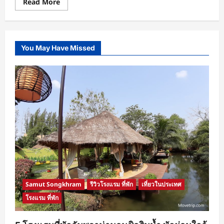
Read
Read More
more
about
NokScoot
โปร
โม
ชั่น
You May Have Missed
นก
สกู๊ต
ลด
จัด
หนัก
รับ
สิ้น
เดือน
ทุก
เส้น
ทาง
บิน
เที่ยว
ไทเป
ราคา
รวม
เริ่ม
ต้น
ที่
2,290
Samut Songkhram
รีวิวโรงแรม ที่พัก
เที่ยวในประเทศ
บาท
จอง
โรงแรม ที่พัก
เลย!