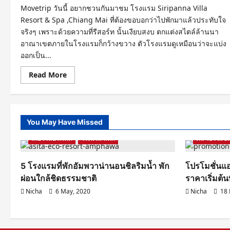
Movetrip วันนี้ อยากชวนกันมาชม โรงแรม Siripanna Villa
Resort & Spa ,Chiang Mai ที่ต้องขอบอกว่าไปพักมาแล้วประทับใจ
จริงๆ เพราะด้วยความที่รีสอร์ท นั้นเงียบสงบ ตกแต่งสไตล์ล้านนา
อาณาเขตภายในโรงแรมก็กว้างขวาง ตัวโรงแรมดูเหมือนว่าจะแบ่ง
ออกเป็น...
Read
Read More
more
about
Siripanna
Villa
Resort
&Spa
You May Have Missed
,Chiang
Samut Songkhram
รีวิวโรงแรม ที่พัก
Mai
เที่ยวในประเทศ
รีสอร์ท
โรงแรม ที่พัก
ดีล โปรโมชั่
สวย
ร่ม
รื่ม
5 โรงแรมที่พักอัมพวาน่านอนชิลริมน้ำ พัก
โปรโมชั่นแอ
สไตล์
ล้าน
ผ่อนใกล้ชิดธรรมชาติ
ราคาเริ่มต้น
นา
กลาง
Nicha
6 May, 2020
Nicha
18 
เมือง
เชียงใหม่