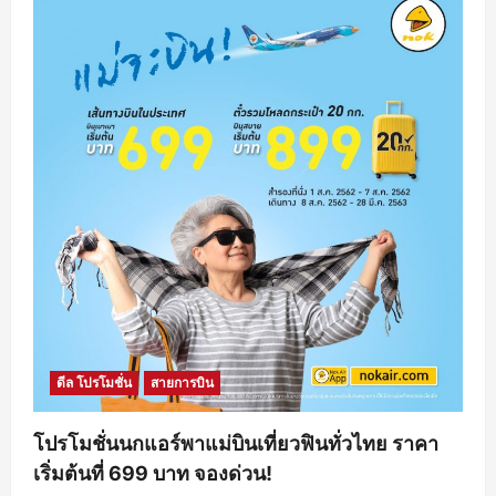
ดีล โปรโมชั่น
สายการบิน
โปรโมชั่นนกแอร์พาแม่บินเที่ยวฟินทั่วไทย ราคา
เริ่มต้นที่ 699 บาท จองด่วน!