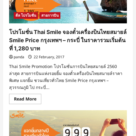
ดีล โปรโมชั่น
สายการบิน
โปรโมชั่น Thai Smile จองตั๋วเครื่องบินไทยสมายล์
Smile Price กรุงเทพฯ – กระบี่ ในราคารวมเริ่มต้น
ที่ 1,280 บาท
panda
22 February, 2017
Thai Smile Promotion โปรโมชั่นการบินไทยสมายล์ 2560
ล่าสุด สายการบินแห่งรอยยิ้ม จองตั๋วเครื่องบินไทยสมายล์ราคา
พิเศษ แจกยิ้ม ชวนเที่ยวทั่วไทย Smile Price กรุงเทพฯ –
สุวรรณภูมิ ไป กระบี่...
Read
Read More
more
about
โปร
โม
ชั่น
Thai
Smile
จอง