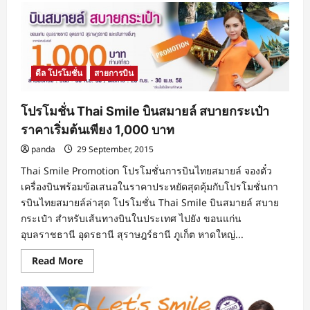
โปร
โม
ชั่น
Thai
Smile
ซื้อ
ตั๋ว
ไทย
ดีล โปรโมชั่น
สายการบิน
สมา
ยล์
ทุก
โปรโมชั่น Thai Smile บินสมายล์ สบายกระเป๋า
เส้น
ทาง
ราคาเริ่มต้นเพียง 1,000 บาท
Smile
Price
panda
29 September, 2015
ราคา
พิเศษ
รวม
Thai Smile Promotion โปรโมชั่นการบินไทยสมายล์ จองตั๋ว
เริ่ม
เครื่องบินพร้อมข้อเสนอในราคาประหยัดสุดคุ้มกับโปรโมชั่นกา
ต้น
ที่
รบินไทยสมายล์ล่าสุด โปรโมชั่น Thai Smile บินสมายล์ สบาย
990
บาท
กระเป๋า สำหรับเส้นทางบินในประเทศ ไปยัง ขอนแก่น
อุบลราชธานี อุดรธานี สุราษฎร์ธานี ภูเก็ต หาดใหญ่...
Read
Read More
more
about
โปร
โม
ชั่น