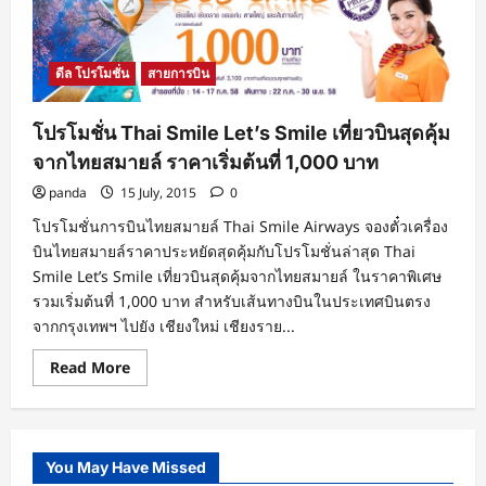
Thai
Smile
บิน
สมา
ยล์
ดีล โปรโมชั่น
สายการบิน
สบาย
กระเป๋า
ราคา
โปรโมชั่น Thai Smile Let’s Smile เที่ยวบินสุดคุ้ม
เริ่ม
ต้น
จากไทยสมายล์ ราคาเริ่มต้นที่ 1,000 บาท
เพียง
1,000
panda
15 July, 2015
0
บาท
โปรโมชั่นการบินไทยสมายล์ Thai Smile Airways จองตั๋วเครื่อง
บินไทยสมายล์ราคาประหยัดสุดคุ้มกับโปรโมชั่นล่าสุด Thai
Smile Let’s Smile เที่ยวบินสุดคุ้มจากไทยสมายล์ ในราคาพิเศษ
รวมเริ่มต้นที่ 1,000 บาท สำหรับเส้นทางบินในประเทศบินตรง
จากกรุงเทพฯ ไปยัง เชียงใหม่ เชียงราย...
Read
Read More
more
about
โปร
โม
ชั่น
Thai
You May Have Missed
Smile