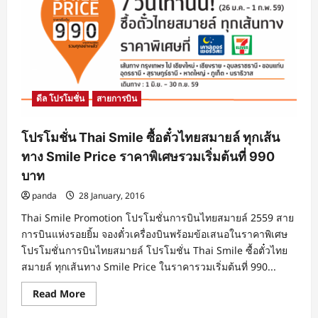
ไทย
จอง
ตั๋ว
เครื่อง
บิน
ไทย
สมา
ยล์
Smile
Price
ดีล โปรโมชั่น
สายการบิน
ใน
ราคา
รวม
เริ่ม
โปรโมชั่น Thai Smile ซื้อตั๋วไทยสมายล์ ทุกเส้น
ต้น
ที่
ทาง Smile Price ราคาพิเศษรวมเริ่มต้นที่ 990
999
บาท
บาท
panda
28 January, 2016
Thai Smile Promotion โปรโมชั่นการบินไทยสมายล์ 2559 สาย
การบินแห่งรอยยิ้ม จองตั๋วเครื่องบินพร้อมข้อเสนอในราคาพิเศษ
โปรโมชั่นการบินไทยสมายล์ โปรโมชั่น Thai Smile ซื้อตั๋วไทย
สมายล์ ทุกเส้นทาง Smile Price ในราคารวมเริ่มต้นที่ 990...
Read
Read More
more
about