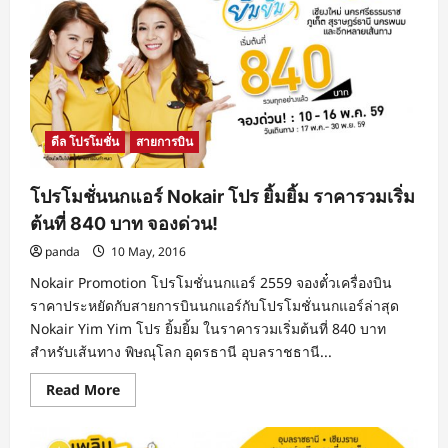
ชั่น
นก
แอร์
Nokair
2017
Happy
Hour
09.00-
19.00
น.
ดีล โปรโมชั่น
สายการบิน
ราคา
รวม
เริ่ม
ต้น
โปรโมชั่นนกแอร์ Nokair โปร ยิ้มยิ้ม ราคารวมเริ่ม
ที่
840
ต้นที่ 840 บาท จองด่วน!
บาท
จอง
panda
10 May, 2016
ด่วน!
Nokair Promotion โปรโมชั่นนกแอร์ 2559 จองตั๋วเครื่องบิน
ราคาประหยัดกับสายการบินนกแอร์กับโปรโมชั่นนกแอร์ล่าสุด
Nokair Yim Yim โปร ยิ้มยิ้ม ในราคารวมเริ่มต้นที่ 840 บาท
สำหรับเส้นทาง พิษณุโลก อุดรธานี อุบลราชธานี...
Read
Read More
more
about
โปร
โม