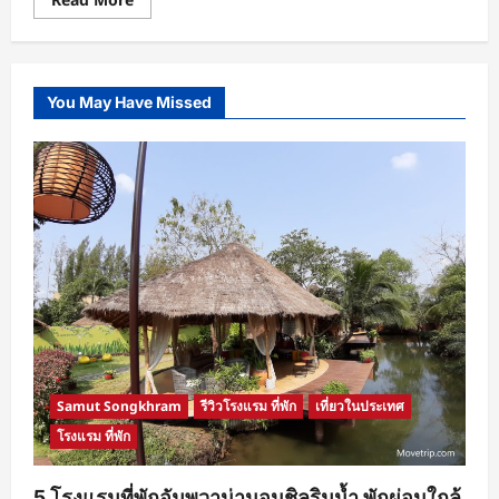
more
about
โปร
โม
ชั่น
นก
You May Have Missed
แอร์
Mobile
Special
Deal
ราคา
รวม
เริ่ม
ต้น
840
บาท
Samut Songkhram
รีวิวโรงแรม ที่พัก
เที่ยวในประเทศ
โรงแรม ที่พัก
5 โรงแรมที่พักอัมพวาน่านอนชิลริมน้ำ พักผ่อนใกล้