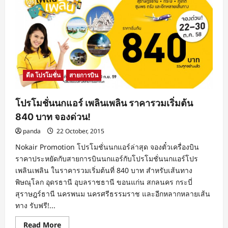
ชั่น
นก
แอร์
Nokair
โปร
ยิ้ม
ยิ้ม
ราคา
รวม
เริ่ม
ดีล โปรโมชั่น
สายการบิน
ต้น
ที่
840
บาท
โปรโมชั่นนกแอร์ เพลินเพลิน ราคารวมเริ่มต้น
จอง
ด่วน!
840 บาท จองด่วน!
panda
22 October, 2015
Nokair Promotion โปรโมชั่นนกแอร์ล่าสุด จองตั๋วเครื่องบิน
ราคาประหยัดกับสายการบินนกแอร์กับโปรโมชั่นนกแอร์โปร
เพลินเพลิน ในราคารวมเริ่มต้นที่ 840 บาท สำหรับเส้นทาง
พิษณุโลก อุดรธานี อุบลราชธานี ขอนแก่น สกลนคร กระบี่
สุราษฎร์ธานี นครพนม นครศรีธรรมราช และอีกหลากหลายเส้น
ทาง รับฟรี!...
Read
Read More