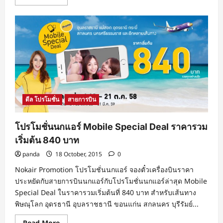
more
about
โปร
โม
ชั่น
นก
แอร์
เพลิน
เพลิน
ราคา
รวม
เริ่ม
ต้น
840
ดีล โปรโมชั่น
สายการบิน
บาท
จอง
ด่วน!
โปรโมชั่นนกแอร์ Mobile Special Deal ราคารวม
เริ่มต้น 840 บาท
panda
18 October, 2015
0
Nokair Promotion โปรโมชั่นนกแอร์ จองตั๋วเครื่องบินราคา
ประหยัดกับสายการบินนกแอร์กับโปรโมชั่นนกแอร์ล่าสุด Mobile
Special Deal ในราคารวมเริ่มต้นที่ 840 บาท สำหรับเส้นทาง
พิษณุโลก อุดรธานี อุบลราชธานี ขอนแก่น สกลนคร บุรีรัมย์...
Read
Read More