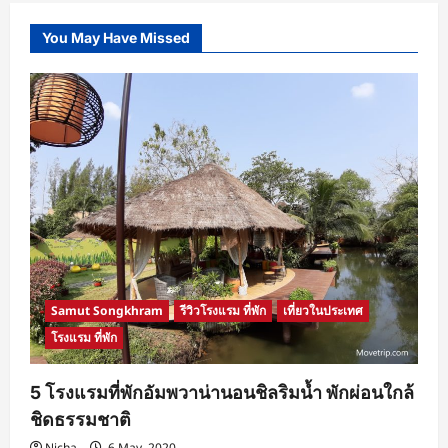
โม
ชั่น
แอร์
You May Have Missed
เอเชีย
ลด
กระหน่ำ
บิน
ปลาย
ปี
เส้น
ทาง
บิน
ใน
ประเทศ
และ
ต่าง
ประเทศ
ราคา
รวม
เริ่ม
ต้น
490
บาท
Samut Songkhram
รีวิวโรงแรม ที่พัก
เที่ยวในประเทศ
จอง
แล้ว
โรงแรม ที่พัก
บิน
เลย!
5 โรงแรมที่พักอัมพวาน่านอนชิลริมน้ำ พักผ่อนใกล้
ชิดธรรมชาติ
Nicha
6 May, 2020