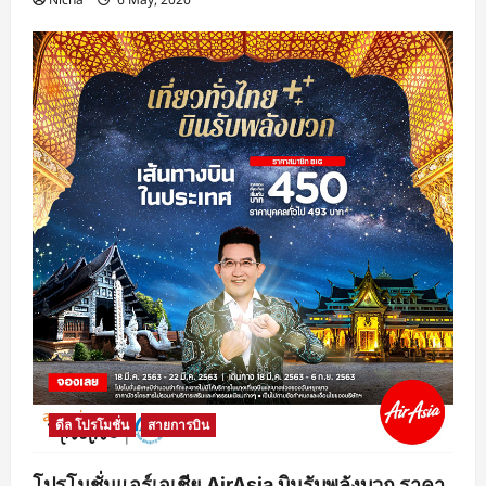
ดีล โปรโมชั่น
สายการบิน
โปรโมชั่นแอร์เอเชีย AirAsia บินรับพลังบวก ราคา