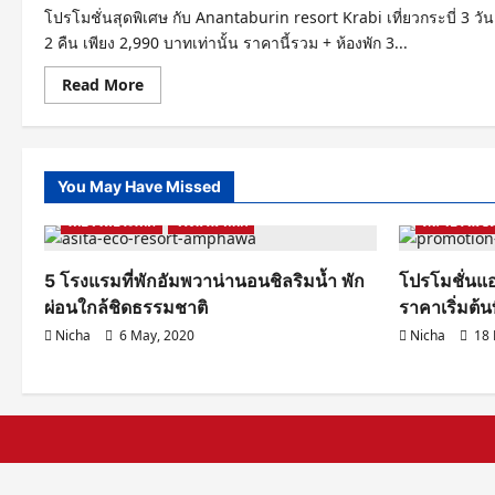
โปรโมชั่นสุดพิเศษ กับ Anantaburin resort Krabi เที่ยวกระบี่ 3 วัน
2 คืน เพียง 2,990 บาทเท่านั้น ราคานี้รวม + ห้องพัก 3...
Read
Read More
more
about
แพค
แก
จ
เที่ยว
You May Have Missed
กระบี่
Samut Songkhram
รีวิวโรงแรม ที่พัก
สุด
เที่ยวในประเทศ
คุ้ม
โรงแรม ที่พัก
ดีล โปรโมชั่
2,990
บาท
3
5 โรงแรมที่พักอัมพวาน่านอนชิลริมน้ำ พัก
โปรโมชั่นแอ
วัน
2
ผ่อนใกล้ชิดธรรมชาติ
ราคาเริ่มต้น
คืน
พร้อม
Nicha
6 May, 2020
Nicha
18 
ดำ
น้ำ