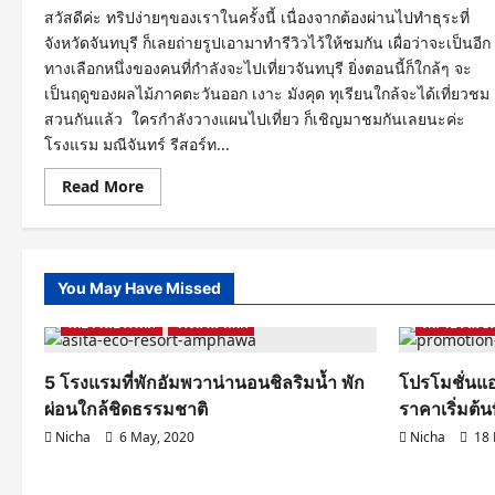
สวัสดีค่ะ ทริปง่ายๆของเราในครั้งนี้ เนื่องจากต้องผ่านไปทำธุระที่
จังหวัดจันทบุรี ก็เลยถ่ายรูปเอามาทำรีวิวไว้ให้ชมกัน เผื่อว่าจะเป็นอีก
ทางเลือกหนึ่งของคนที่กำลังจะไปเที่ยวจันทบุรี ยิ่งตอนนี้ก็ใกล้ๆ จะ
เป็นฤดูของผลไม้ภาคตะวันออก เงาะ มังคุด ทุเรียนใกล้จะได้เที่ยวชม
สวนกันแล้ว ใครกำลังวางแผนไปเที่ยว ก็เชิญมาชมกันเลยนะค่ะ
โรงแรม มณีจันทร์ รีสอร์ท...
Read
Read More
more
about
เที่ยว
จันทบุรี
พัก
โรงแรม
You May Have Missed
มณี
Samut Songkhram
รีวิวโรงแรม ที่พัก
จันทร์
เที่ยวในประเทศ
จันทบุรี
โรงแรม ที่พัก
ดีล โปรโมชั่
ที่พัก
สบาย
ต้นไม้
5 โรงแรมที่พักอัมพวาน่านอนชิลริมน้ำ พัก
โปรโมชั่นแอ
งาม
@Maneechan
ผ่อนใกล้ชิดธรรมชาติ
ราคาเริ่มต้น
Resort
Chantaburi
Nicha
6 May, 2020
Nicha
18 