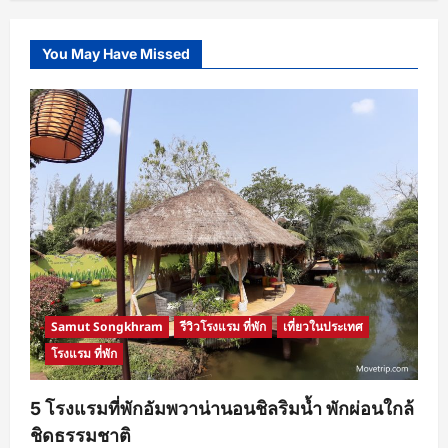
The
Charm
Resort
Patong
You May Have Missed
Phuket
พัก
สมอง
นอน
มอง
ทะเล
แช่
จา
กุช
ชี่
เที่ยว
Similan
Samut Songkhram
รีวิวโรงแรม ที่พัก
เที่ยวในประเทศ
โรงแรม ที่พัก
5 โรงแรมที่พักอัมพวาน่านอนชิลริมน้ำ พักผ่อนใกล้
ชิดธรรมชาติ