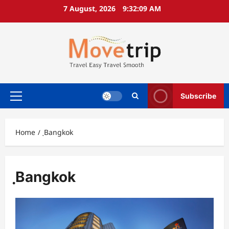
Skip
7 August, 2026
9:32:10 AM
to
content
Subscribe
Primary
Menu
Home
ฺBangkok
ฺBangkok