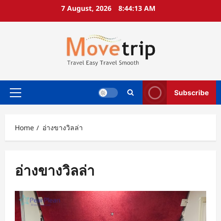
Skip
7 August, 2026
8:44:13 AM
to
content
Subscribe
Primary
Menu
Home
อ่างขางวิลล่า
อ่างขางวิลล่า