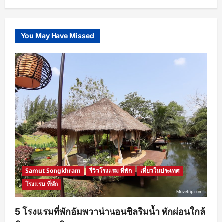
about
Thai
Rent
A
Car
You May Have Missed
โปร
โม
ชั่น
สุด
แรง
แห่ง
ปี
“ออก
มา
เช่า
ออก
มา
เที่ยว”
Samut Songkhram
รีวิวโรงแรม ที่พัก
เที่ยวในประเทศ
โรงแรม ที่พัก
5 โรงแรมที่พักอัมพวาน่านอนชิลริมน้ำ พักผ่อนใกล้