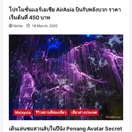
โปรโมชั่นแอร์เอเชีย AirAsia บินรับพลังบวก ราคา
เริ่มต้นที่ 450 บาท
Nicha
18 March, 2020
Malaysia
รีวิวสถานที่ท่องเที่ยว
เที่ยวต่างประเทศ
เดินเล่นชมสวนลับในปีนัง Penang Avatar Secret