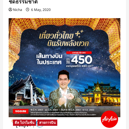
ชิดธรรมชาติ
Nicha
6 May, 2020
ดีล โปรโมชั่น
สายการบิน