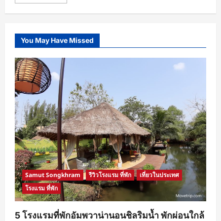
more
about
Code
ลด
200
ของ
You May Have Missed
Lotus
Online
ใช้ได้
ถึง
5
ก.ค.
Samut Songkhram
รีวิวโรงแรม ที่พัก
เที่ยวในประเทศ
โรงแรม ที่พัก
5 โรงแรมที่พักอัมพวาน่านอนชิลริมน้ำ พักผ่อนใกล้