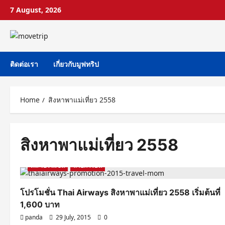
Skip
7 August, 2026
to
content
ติดต่อเรา
เกี่ยวกับมูฟทริป
Home
สิงหาพาแม่เที่ยว 2558
สิงหาพาแม่เที่ยว 2558
ดีล โปรโมชั่น
สายการบิน
โปรโมชั่น Thai Airways สิงหาพาแม่เที่ยว 2558 เริ่มต้นที่
1,600 บาท
panda
29 July, 2015
0