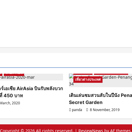
Malaysia
รีวิวสถานที่ท่องเที่ยว
น
สายการบิน
เที่ยวต่างประเทศ
ร์เอเชีย AirAsia บินรับพลังบวก
เดินเล่นชมสวนลับในปีนัง Pen
ที่ 450 บาท
Secret Garden
March, 2020
panda
8 November, 2019
Copyright © 2026 All rights reserved.
|
ReviewNews
by AF themes.