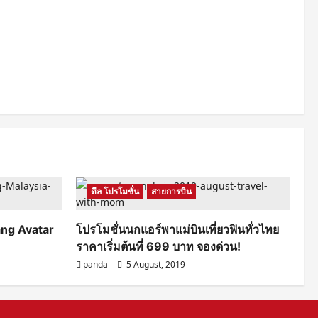
ดีล โปรโมชั่น
สายการบิน
ang Avatar
โปรโมชั่นนกแอร์พาแม่บินเที่ยวฟินทั่วไทย
ราคาเริ่มต้นที่ 699 บาท จองด่วน!
panda
5 August, 2019