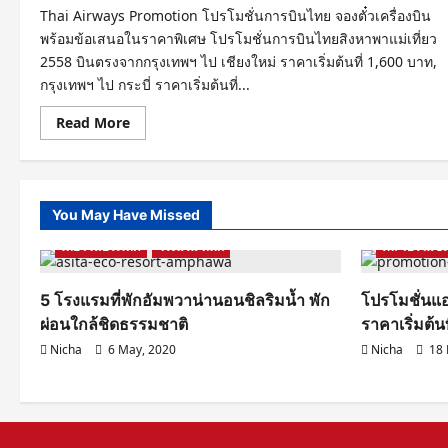
Thai Airways Promotion โปรโมชั่นการบินไทย จองตั๋วเครื่องบิน
พร้อมข้อเสนอในราคาพิเศษ โปรโมชั่นการบินไทยสิงหาพาแม่เที่ยว
2558 บินตรงจากกรุงเทพฯ ไป เชียงใหม่ ราคาเริ่มต้นที่ 1,600 บาท,
กรุงเทพฯ ไป กระบี่ ราคาเริ่มต้นที่...
Read
Read More
more
about
โปร
โม
ชั่น
Thai
You May Have Missed
Airways
Samut Songkhram
รีวิวโรงแรม ที่พัก
สิง
เที่ยวในประเทศ
หา
โรงแรม ที่พัก
ดีล โปรโมชั่
พา
แม่
เที่ยว
5 โรงแรมที่พักอัมพวาน่านอนชิลริมน้ำ พัก
โปรโมชั่นแอ
2558
เริ่ม
ผ่อนใกล้ชิดธรรมชาติ
ราคาเริ่มต้น
ต้น
ที่
Nicha
6 May, 2020
Nicha
18 
1,600
บาท