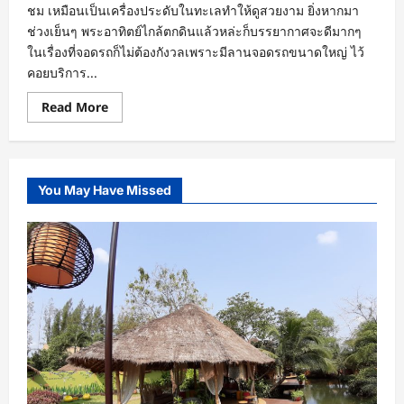
ชม เหมือนเป็นเครื่องประดับในทะเลทำให้ดูสวยงาม ยิ่งหากมา
ช่วงเย็นๆ พระอาทิตย์ไกล้ตกดินแล้วหล่ะก็บรรยากาศจะดีมากๆ
ในเรื่องที่จอดรถก็ไม่ต้องกังวลเพราะมีลานจอดรถขนาดใหญ่ ไว้
คอยบริการ...
Read
Read More
more
about
มุม
อร่อย
นา
เกลือ
You May Have Missed
ร้าน
อาหาร
ทะเล
แสน
อร่อย
แนะนำ
ให้
ทาน
ที่
พัทยา