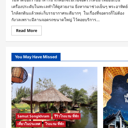
เครื่องประดับในทะเลทำให้ดูสวยงาม ยิ่งหากมาช่วงเย็นๆ พระอาทิตย์
ไกล้ตกดินแล้วหล่ะก็บรรยากาศจะดีมากๆ ในเรื่องที่จอดรถก็ไม่ต้อง
กังวลเพราะมีลานจอดรถขนาดใหญ่ ไว้คอยบริการ...
Read
Read More
more
about
มุม
อร่อย
นา
เกลือ
You May Have Missed
ร้าน
อาหาร
ทะเล
แสน
อร่อย
แนะนำ
ให้
ทาน
ที่
พัทยา
Samut Songkhram
รีวิวโรงแรม ที่พัก
เที่ยวในประเทศ
โรงแรม ที่พัก