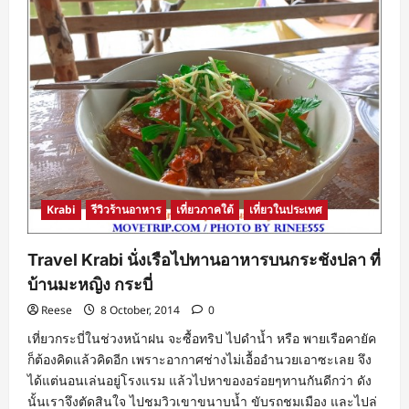
Krabi
รีวิวร้านอาหาร
เที่ยวภาคใต้
เที่ยวในประเทศ
Travel Krabi นั่งเรือไปทานอาหารบนกระชังปลา ที่
บ้านมะหญิง กระบี่
Reese
8 October, 2014
0
เที่ยวกระบี่ในช่วงหน้าฝน จะซื้อทริป ไปดำน้ำ หรือ พายเรือคายัค
ก็ต้องคิดแล้วคิดอีก เพราะอากาศช่างไม่เอื้ออำนวยเอาซะเลย จึง
ได้แต่นอนเล่นอยู่โรงแรม แล้วไปหาของอร่อยๆทานกันดีกว่า ดัง
นั้นเราจึงตัดสินใจ ไปชมวิวเขาขนาบน้ำ ขับรถชมเมือง และไปล่