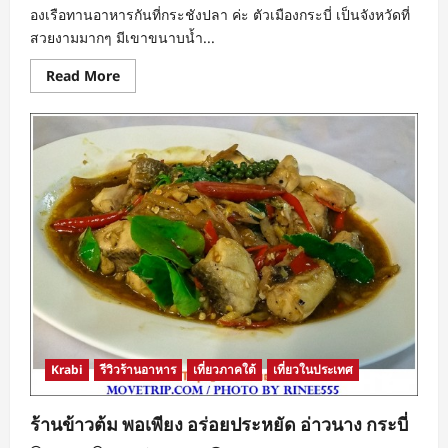
องเรือทานอาหารกันที่กระชังปลา ค่ะ ตัวเมืองกระบี่ เป็นจังหวัดที่
สวยงามมากๆ มีเขาขนาบน้ำ...
Read
Read More
more
about
Travel
Krabi
นั่ง
เรือ
ไป
ทาน
อาหาร
บน
กระชัง
ปลา
ที่
บ้าน
มะ
หญิง
กระบี่
Krabi
รีวิวร้านอาหาร
เที่ยวภาคใต้
เที่ยวในประเทศ
ร้านข้าวต้ม พอเพียง อร่อยประหยัด อ่าวนาง กระบี่