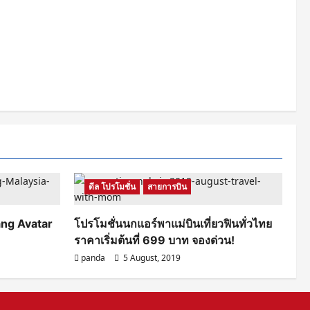
ดีล โปรโมชั่น
สายการบิน
ang Avatar
โปรโมชั่นนกแอร์พาแม่บินเที่ยวฟินทั่วไทย
ราคาเริ่มต้นที่ 699 บาท จองด่วน!
panda
5 August, 2019