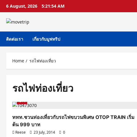
Skip
6 August, 2026
5:21:54 AM
to
content
ติดต่อเรา
เกี่ยวกับมูฟทริป
Home
รถไฟท่องเที่ยว
รถไฟท่องเที่ยว
ข่าว
ททท.ชวนท่องเที่ยวกับรถไฟขบวนพิเศษ OTOP TRAIN เริ่ม
ต้น 999 บาท
Reese
23 July, 2014
0