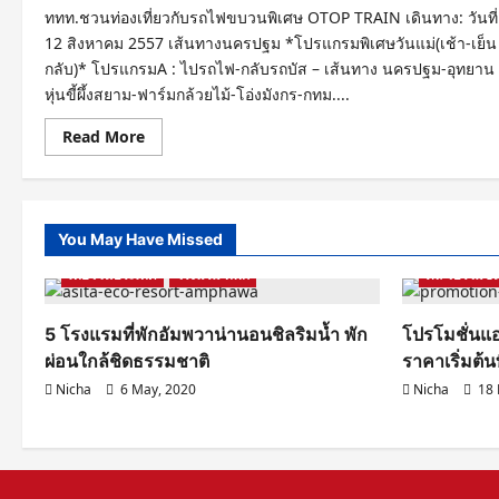
ททท.ชวนท่องเที่ยวกับรถไฟขบวนพิเศษ OTOP TRAIN เดินทาง: วันที่
12 สิงหาคม 2557 เส้นทางนครปฐม *โปรแกรมพิเศษวันแม่(เช้า-เย็น
กลับ)* โปรแกรมA : ไปรถไฟ-กลับรถบัส – เส้นทาง นครปฐม-อุทยาน
หุ่นขี้ผึ้งสยาม-ฟาร์มกล้วยไม้-โอ่งมังกร-กทม....
Read
Read More
more
about
ททท.ชวน
ท่อง
เที่ยว
กับ
You May Have Missed
รถไฟ
Samut Songkhram
รีวิวโรงแรม ที่พัก
ขบวน
เที่ยวในประเทศ
พิเศษ
โรงแรม ที่พัก
ดีล โปรโมชั่
OTOP
TRAIN
เริ่ม
5 โรงแรมที่พักอัมพวาน่านอนชิลริมน้ำ พัก
โปรโมชั่นแอ
ต้น
999
ผ่อนใกล้ชิดธรรมชาติ
ราคาเริ่มต้น
บาท
Nicha
6 May, 2020
Nicha
18 