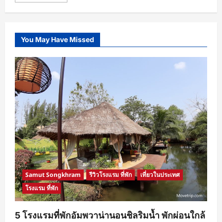
more
about
ทำบุญ
เสริม
ดวง
ไหว้
You May Have Missed
พระ
ธาตุ
ประจำ
ปี
เกิด
Samut Songkhram
รีวิวโรงแรม ที่พัก
เที่ยวในประเทศ
โรงแรม ที่พัก
5 โรงแรมที่พักอัมพวาน่านอนชิลริมน้ำ พักผ่อนใกล้