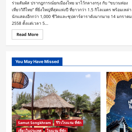
ร่วมสัมผัส ปรากฎการณ์ยกเมืองไทย มาไว้กลางกรุง กับ “ขบวนท่อง
เที่ยววิถีไทย” ที่ยิ่งใหญ่ที่สุดแห่งปี ที่ยาวกว่า 1.5 กิโลเมตร พร้อมเหล่า
นักแสดงอีกกว่า 1,000 ชีวิตและซุปตาร์ดาราดังมากมาย 14 มกราคม
2558 ตั้งแต่เวลา 5...
Read
Read More
more
about
ร่วม
สัมผัส
ปราก
ฎ
You May Have Missed
การณ์
ยก
เมือง
ไทย
มา
ไว้
กลาง
กรุง
กับ
“ขบวน
ท่อง
เที่ยว
วิถี
ไทย”
ที่
Samut Songkhram
รีวิวโรงแรม ที่พัก
ยิ่ง
ใหญ่
เที่ยวในประเทศ
โรงแรม ที่พัก