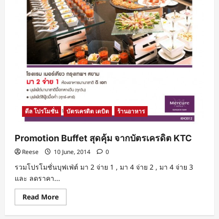
ดีล โปรโมชั่น
บัตรเครดิต เดบิต
ร้านอาหาร
Promotion Buffet สุดคุ้ม จากบัตรเครดิต KTC
Reese
10 June, 2014
0
รวมโปรโมชั่นบุฟเฟ่ต์ มา 2 จ่าย 1 , มา 4 จ่าย 2 , มา 4 จ่าย 3
และ ลดราคา...
Read
Read More
more
about
Promotion