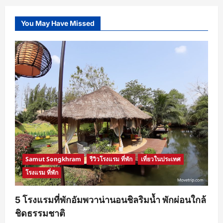
Buffet
สุด
คุ้ม
You May Have Missed
จาก
บัตร
เครดิต
KTC
Samut Songkhram
รีวิวโรงแรม ที่พัก
เที่ยวในประเทศ
โรงแรม ที่พัก
5 โรงแรมที่พักอัมพวาน่านอนชิลริมน้ำ พักผ่อนใกล้
ชิดธรรมชาติ