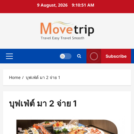
Skip
9 August, 2026
9:10:51 AM
to
content
Subscribe
Primary
Menu
Home
บุฟเฟ่ต์ มา 2 จ่าย 1
บุฟเฟ่ต์ มา 2 จ่าย 1