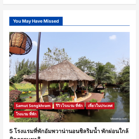
about
กิน
ปู
พุง
กาง
You May Have Missed
ริม
หาด
บรรยากาศ
ดี
เกิน
บรรยาย
กับ
ซี
ฟู๊ด
บุฟเฟต์
@Dee
Beach
Pub
&
Restaurant
pattaya
Samut Songkhram
รีวิวโรงแรม ที่พัก
เที่ยวในประเทศ
โรงแรม ที่พัก
5 โรงแรมที่พักอัมพวาน่านอนชิลริมน้ำ พักผ่อนใกล้