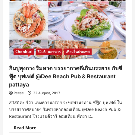
Chonburi
รีวิวร้านอาหาร
เที่ยวในประเทศ
กินปูพุงกาง ริมหาด บรรยากาศดีเกินบรรยาย กับซี
ฟู๊ด บุฟเฟต์ @Dee Beach Pub & Restaurant
pattaya
Reese
22 August, 2017
สวัสดีค่ะ รีวิว แห่งความอร่อย จะขอพามาทาน ซีฟู๊ด บุฟเฟต์ ใน
บรรยากาศสบายๆ ริมชายหาดจอมเทียน @Dee Beach Pub &
Restaurant โรงแรมดีวารี จอมเทียน พัทยา D...
Read
Read More
more