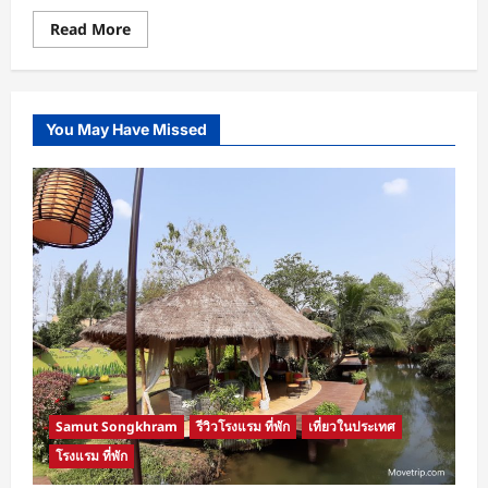
Read
Read More
more
about
เที่ยว
เชียงใหม่
พัก
Kantary
You May Have Missed
Hills
Chiang
Mai
โรงแรม
แคน
ทา
รี่
ฮิ
ลล์
เชียงใหม่
นมัสการ
พระ
ธาตุ
ดอย
สุ
เทพ
เที่ยว
ดอย
ปุย
Samut Songkhram
รีวิวโรงแรม ที่พัก
เที่ยวในประเทศ
โรงแรม ที่พัก