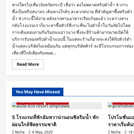
หากใครไปเที่ยวจังหวัดกระบี่ เชื่อว่า คงไม่พลาดทริปดำน้ำ 4 เกาะ
ซึ่งเป็นทริปสบายๆ เดินทางใกล้ๆ สะดวกสบาย ที่สำคัญหาซื้อทริปดำ
น้ำ 4 เกาะนี้ได้ง่าย หลังจากทานอาหารเรียบร้อยแล้ว ระหว่างทาง
กลับโรงแรมเราก็แวะหาซื้อทัวร์สี่เกาะที่จะไปดำน้ำในวันถัดไปโดย
การเดินสอบถามกันริมถนนอ่าวนาง ซึ่งจะมีร้านค้ามากมายเปิดให้
บริการรับจองทริปดำน้ำแบบนี้ ในแต่ละร้านก็อาจจะส่งให้กับทัวร์ดำ
น้ำแต่ละบริษัทไม่เหมือนกัน แต่ทุกๆบริษัททัวร์ จะมีโปรแกรมการท่อง
เที่ยวที่ใกล้เคียงกันหมด...
Read
Read More
more
about
ดำ
น้ำ
4
เกาะ
You May Have Missed
เดิน
Samut Songkhram
รีวิวโรงแรม ที่พัก
ถนน
เที่ยวในประเทศ
คน
โรงแรม ที่พัก
ดีล โปรโมชั่
เดิน
เมือง
กระบี่
5 โรงแรมที่พักอัมพวาน่านอนชิลริมน้ำ พัก
โปรโมชั่นแอ
ใน
วัน
ผ่อนใกล้ชิดธรรมชาติ
ราคาเริ่มต้น
หยุด
แสน
Nicha
6 May, 2020
Nicha
18 