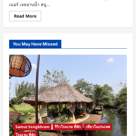
เนอร์ เจลอาบน้ำ สบู่...
Read
Read More
more
about
5
อันดับ
ของใช้
ยอด
You May Have Missed
ฮิต
ที่
นัก
ท่อง
เที่ยว
หยิบ
ออก
จาก
โรงแรม
Samut Songkhram
รีวิวโรงแรม ที่พัก
เที่ยวในประเทศ
โรงแรม ที่พัก