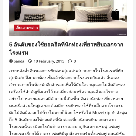
เก็บเอามาฝาก
5 อันดับของใช้ยอดฮิตที่นักท่องเที่ยวหยิบออกจาก
โรงแรม
panda
10 February, 2015
0
ภายหลังค่ำคืนของการพักผ่อนสุดแสนสบายภายในโรงแรมที่พัก
สุดพิเศษ ถึงเวลาต้องเช็คเอ้าท์ออกจากโรงแรมกันแล้ว งั้นลอง
สำรวจภายในห้องพักอีกสักรอบเพื่อให้มั่นใจว่าคุณจะไม่ลืมสิ่งของ
เครื่องใช้สำคัญทิ้งเอาไว้ แต่เดี๋ยวก่อนหรือว่าคุณลืมอะไรบาง
อย่างไป หลายคนอาจมีคำถามนี้เกิดขึ้น คิดว่านักท่องเที่ยวหลาย
คนหรือส่วนใหญ่เลยจะต้องมีการหยิบของใช้ที่ระลึกจากโรงแรม
ติดไม้ติดมือออกไปบ้างไม่มากก็น้อย ใช่หรือไม่ Movetrip กำลังพูด
ถึง 5 อันดับของใช้ยอดฮิตที่นักท่องเที่ยวนิยมหยิบออกมาจาก
โรงแรมนั้นจะมีอะไรกันบ้าง เราลองมาดูกันเลย แชมพู แชมพู
โรงแรม เรียกได้ว่าครบเซตที่มีทุกสิ่งครบครันทั้งแชมพู คอนดิชั่น