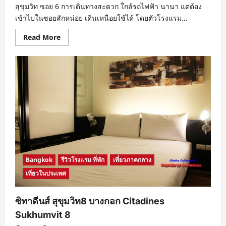
สุขุมวิท ซอย 6 การเดินทางสะดวก ใกล้รถไฟฟ้า นานา แต่ต้อง
เข้าไปในซอยสักหน่อย เดินเหนื่อยใช้ได้ โดยตัวโรงแรม...
Read
Read More
more
about
พชร
สวีท
สุขุมวิท
Phachara
Suites
Sukhumvit
Bangkok
รีวิวโรงแรม ที่พัก
เที่ยวภาคกลาง
เที่ยวในประเทศ
ซิทาดีนส์ สุขุมวิท8 บางกอก Citadines
Sukhumvit 8