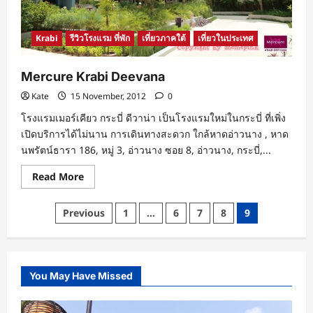
Krabi
รีวิวโรงแรม ที่พัก
เที่ยวภาคใต้
เที่ยวในประเทศ
Mercure Krabi Deevana
Kate
15 November, 2012
0
โรงแรมเมอร์เคียว กระบี่ ดีวาน่า เป็นโรงแรมใหม่ในกระบี่ ที่เพิ่ง
เปิดบริการได้ไม่นาน การเดินทางสะดวก ใกล้หาดอ่าวนาง , หาด
นพรัตน์ธารา 186, หมู่ 3, อ่าวนาง ซอย 8, อ่าวนาง, กระบี่,...
Read
Read More
more
about
Mercure
Posts
Previous
1
…
6
7
8
9
Krabi
Deevana
pagination
You May Have Missed