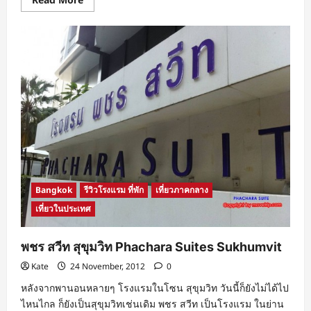
more
about
โรงแรม
เดอะ
เวส
ทิน
แก
รนด์
สุขุมวิท
The
Westin
Grande
Sukhumvit
Bangkok
Bangkok
รีวิวโรงแรม ที่พัก
เที่ยวภาคกลาง
เที่ยวในประเทศ
พชร สวีท สุขุมวิท Phachara Suites Sukhumvit
Kate
24 November, 2012
0
หลังจากพานอนหลายๆ โรงแรมในโซน สุขุมวิท วันนี้ก็ยังไม่ได้ไป
ไหนไกล ก็ยังเป็นสุขุมวิทเช่นเดิม พชร สวีท เป็นโรงแรม ในย่าน