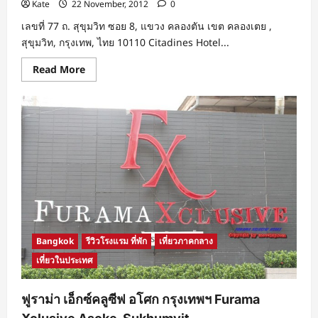
Kate
22 November, 2012
0
เลขที่ 77 ถ. สุขุมวิท ซอย 8, แขวง คลองตัน เขต คลองเตย ,
สุขุมวิท, กรุงเทพ, ไทย 10110 Citadines Hotel...
Read
Read More
more
about
ซิ
ทา
ดีนส์
สุขุมวิท8
บางกอก
Citadines
Sukhumvit
8
Bangkok
รีวิวโรงแรม ที่พัก
เที่ยวภาคกลาง
เที่ยวในประเทศ
ฟูราม่า เอ็กซ์คลูซีฟ อโศก กรุงเทพฯ Furama