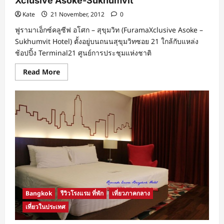
Xclusive Asoke-Sukhumvit
Kate
21 November, 2012
0
ฟูรามาเอ็กซ์คลูซีฟ อโศก – สุขุมวิท (FuramaXclusive Asoke –
Sukhumvit Hotel) ตั้งอยู่บนถนนสุขุมวิทซอย 21 ใกล้กับแหล่ง
ช้อปปิ้ง Terminal21 ศูนย์การประชุมแห่งชาติ
Read
Read More
more
about
ฟู
ราม่
า
เอ็กซ์
คลู
ซีฟ
อโศก
กรุงเทพฯ
Furama
Xclusive
Asoke-
Sukhumvit
Bangkok
รีวิวโรงแรม ที่พัก
เที่ยวภาคกลาง
เที่ยวในประเทศ