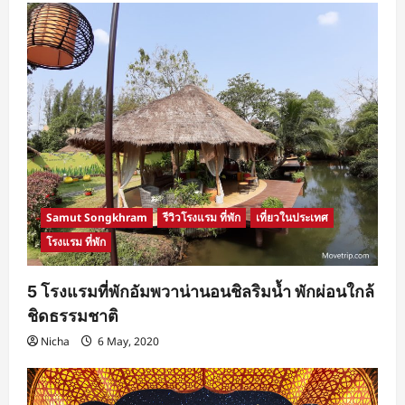
รีสอร์ท
แอนด์
สปา
เชียงใหม่
Samut Songkhram
รีวิวโรงแรม ที่พัก
เที่ยวในประเทศ
โรงแรม ที่พัก
5 โรงแรมที่พักอัมพวาน่านอนชิลริมน้ำ พักผ่อนใกล้
ชิดธรรมชาติ
Nicha
6 May, 2020