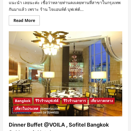
แนะนำ เลยนะค่ะ เชื่อว่าหลายท่านคงเคยทานที่สาขาในกรุงเทพ
กันมาแล้ว เพราะ ร้าน ไจแอนท์ต์ บุฟเฟ่ต์...
Read
Read More
more
about
Giants
Buffet
บาบี
คิว
ปิ้ง
ย่าง
อร่อย
ไม่
หยุด
สาขา
HuaHin
Market
Village
Bangkok
รีวิวร้านบุฟเฟ่ต์
รีวิวร้านอาหาร
เที่ยวภาคกลาง
เที่ยวในประเทศ
Dinner Buffet @VOILA , Sofitel Bangkok