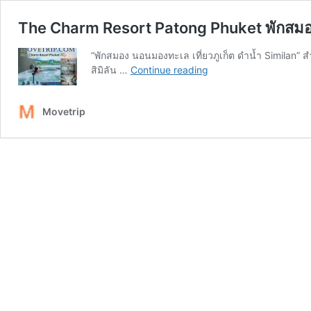
The Charm Resort Patong Phuket พักสมอง 
“พักสมอง นอนมองทะเล เที่ยวภูเก็ต ดำน้ำ Similan” 
The
สิมิลัน …
Continue reading
Charm
Resort
Movetrip
Patong
Phuket
พัก
สมอง
นอน
มอง
ทะเล
แช่
จา
กุช
ชี่
เที่ยว
Similan