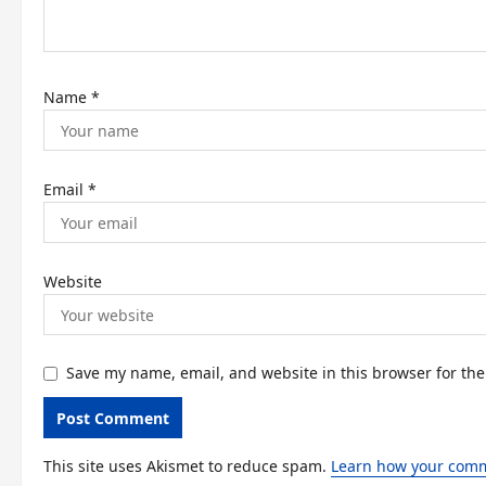
i
o
n
Name
*
Email
*
Website
Save my name, email, and website in this browser for th
This site uses Akismet to reduce spam.
Learn how your comm